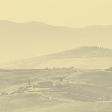
Harleytour Toskana Novafeltria