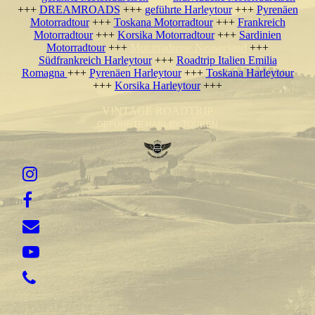
+++
DREAMROADS
+++
geführte Harleytour
+++
Pyrenäen
Motorradtour
+++
Toskana Motorradtour
+++
Frankreich
Motorradtour
+++
Korsika Motorradtour
+++
Sardinien
Motorradtour
+++
Motorradreise Neuseeland
+++
Südfrankreich Harleytour
+++
Roadtrip Italien Emilia
Romagna
+++
Pyrenäen Harleytour
+++
Toskana Harleytour
+++
Korsika Harleytour
+++
VINTAGE ROADTRIP
GEFÜHRTE HARLEY TOUREN