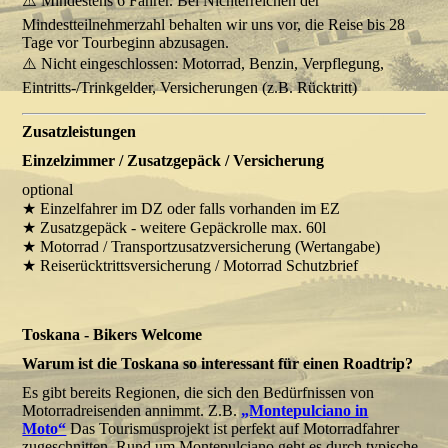
⚠️ Mindestens 6 Fahrer. Bei Nichterreichen der
Mindestteilnehmerzahl behalten wir uns vor, die Reise bis 28
Tage vor Tourbeginn abzusagen.
⚠️ Nicht eingeschlossen: Motorrad, Benzin, Verpflegung,
Eintritts-/Trinkgelder, Versicherungen (z.B. Rücktritt)
Zusatzleistungen
Einzelzimmer / Zusatzgepäck / Versicherung
optional
★ Einzelfahrer im DZ oder falls vorhanden im EZ
★ Zusatzgepäck - weitere Gepäckrolle max. 60l
★ Motorrad / Transportzusatzversicherung (Wertangabe)
★ Reiserücktrittsversicherung / Motorrad Schutzbrief
Toskana - Bikers Welcome
Warum ist die Toskana so interessant für einen Roadtrip?
Es gibt bereits Regionen, die sich den Bedürfnissen von
Motorradreisenden annimmt. Z.B.
„Montepulciano in
Moto“
Das Tourismusprojekt ist perfekt auf Motorradfahrer
zugeschnitten. Rund um Montepulciano geht es durch typische