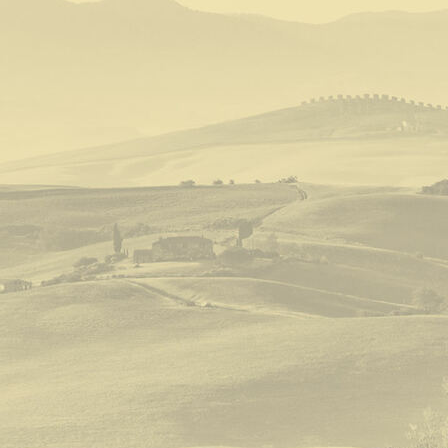
Toskanatour Verhghereto