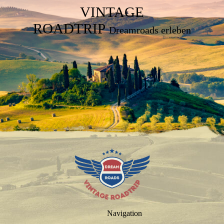
VINTAGE
ROADTRIP
Dreamroads erleben
Navigation