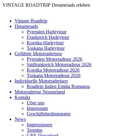
VINTAGE ROADTRIP
Dreamroads erleben
Vintage Roadtrip
Dreamroads
Pyrenäen Harleytour
Frankreich Harleytour
Korsika Harleytour
Toskana Harleytour
Geführte Motorradreisen
Pyrenäen Motorradtour 2026
Südfrankreich Motorradtour 2026
Korsika Motorradtour 2026
Toskana Motorradtour 2026
Individuelle Motorradreisen
Roadtrip Italien Emilia Romagna
Motorradreise Neuseeland
Kontakt
Über uns
Impressum
Geschäftsbedingungen
News
Impressionen
Termine
GPX Download