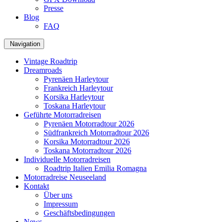
Presse
Blog
FAQ
Navigation
Vintage Roadtrip
Dreamroads
Pyrenäen Harleytour
Frankreich Harleytour
Korsika Harleytour
Toskana Harleytour
Geführte Motorradreisen
Pyrenäen Motorradtour 2026
Südfrankreich Motorradtour 2026
Korsika Motorradtour 2026
Toskana Motorradtour 2026
Individuelle Motorradreisen
Roadtrip Italien Emilia Romagna
Motorradreise Neuseeland
Kontakt
Über uns
Impressum
Geschäftsbedingungen
News