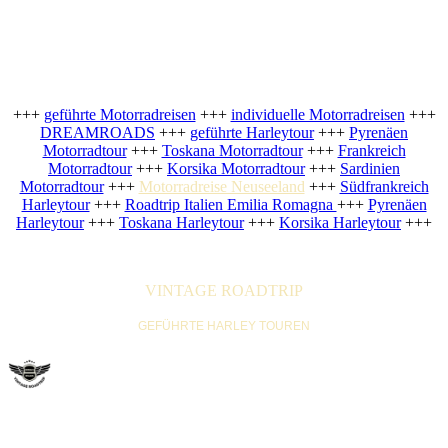
+++
geführte Motorradreisen
+++
individuelle Motorradreisen
+++
DREAMROADS
+++
geführte Harleytour
+++
Pyrenäen
Motorradtour
+++
Toskana Motorradtour
+++
Frankreich
Motorradtour
+++
Korsika Motorradtour
+++
Sardinien
Motorradtour
+++
Motorradreise Neuseeland
+++
Südfrankreich
Harleytour
+++
Roadtrip Italien Emilia Romagna
+++
Pyrenäen
Harleytour
+++
Toskana Harleytour
+++
Korsika Harleytour
+++
VINTAGE ROADTRIP
GEFÜHRTE HARLEY TOUREN