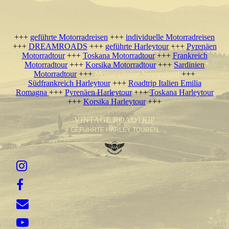
+++
geführte Motorradreisen
+++
individuelle Motorradreisen
+++
DREAMROADS
+++
geführte Harleytour
+++
Pyrenäen
Motorradtour
+++
Toskana Motorradtour
+++
Frankreich
Motorradtour
+++
Korsika Motorradtour
+++
Sardinien
Motorradtour
+++
Motorradreise Neuseeland
+++
Südfrankreich Harleytour
+++
Roadtrip Italien Emilia
Romagna
+++
Pyrenäen Harleytour
+++
Toskana Harleytour
+++
Korsika Harleytour
+++
VINTAGE ROADTRIP
GEFÜHRTE HARLEY TOUREN