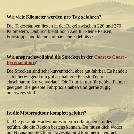
Wie viele Kilometer werden pro Tag gefahren?
Die Tagesetappen liegen in der Regel zwischen 220 und 270
Kilometern. Dadurch bleibt noch Zeit für kleine Pausen,
Fotostopps und kleine kulinarische Erlebnisse.
Wie anspruchsvoll sind die Strecken in der
Coast to Coast -
Pyrenäentour
?
Die Strecken sind sehr kurvenreich, aber gut fahrbar. Es handelt
sich überwiegend um gut asphaltierte Passstraßen mit
einsehbarem Kurvenverlauf. Die Tour ist nur für geübte Fahrer
geeignet, die gelebte Fahrpraxis haben und gerne zügig
unterwegs sind.
Ist die Motorradtour komplett geführt?
Ja. Die gesamte Harleytour wird von erfahrenen Guides
geführt, die die Region bestens kennen. Du musst dich weder
um Navigation noch um Tagesplanung kümmern – einfach