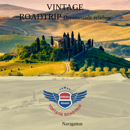
VINTAGE
ROADTRIP
Dreamroads erleben
Navigation