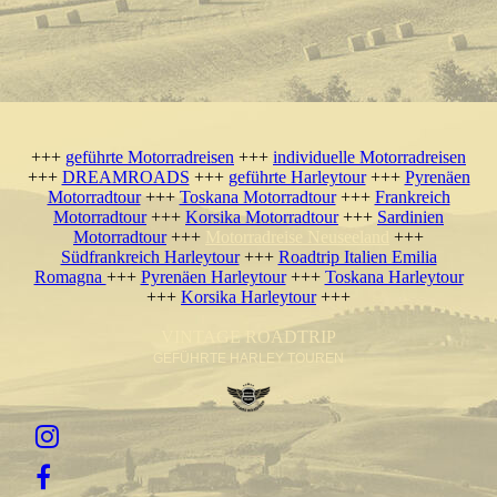
+++
geführte Motorradreisen
+++
individuelle Motorradreisen
+++
DREAMROADS
+++
geführte Harleytour
+++
Pyrenäen
Motorradtour
+++
Toskana Motorradtour
+++
Frankreich
Motorradtour
+++
Korsika Motorradtour
+++
Sardinien
Motorradtour
+++
Motorradreise Neuseeland
+++
Südfrankreich Harleytour
+++
Roadtrip Italien Emilia
Romagna
+++
Pyrenäen Harleytour
+++
Toskana Harleytour
+++
Korsika Harleytour
+++
VINTAGE ROADTRIP
GEFÜHRTE HARLEY TOUREN