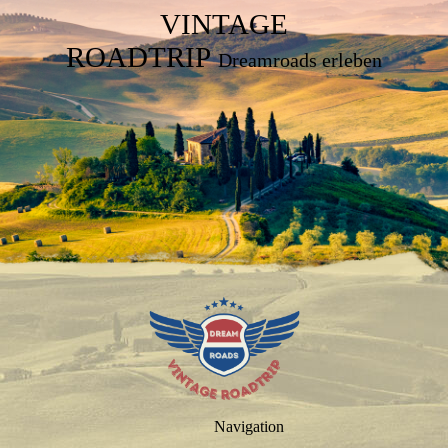
VINTAGE
ROADTRIP
Dreamroads erleben
Navigation