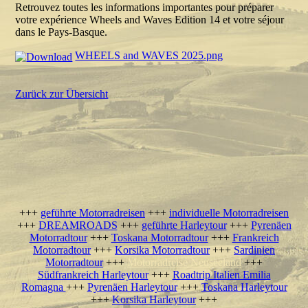
Retrouvez toutes les informations importantes pour préparer
votre expérience Wheels and Waves Edition 14 et votre séjour
dans le Pays-Basque.
WHEELS and WAVES 2025.png
Zurück zur Übersicht
+++
geführte Motorradreisen
+++
individuelle Motorradreisen
+++
DREAMROADS
+++
geführte Harleytour
+++
Pyrenäen
Motorradtour
+++
Toskana Motorradtour
+++
Frankreich
Motorradtour
+++
Korsika Motorradtour
+++
Sardinien
Motorradtour
+++
Motorradreise Neuseeland
+++
Südfrankreich Harleytour
+++
Roadtrip Italien Emilia
Romagna
+++
Pyrenäen Harleytour
+++
Toskana Harleytour
+++
Korsika Harleytour
+++