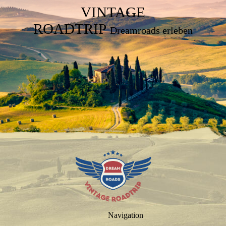
VINTAGE
ROADTRIP
Dreamroads erleben
Navigation