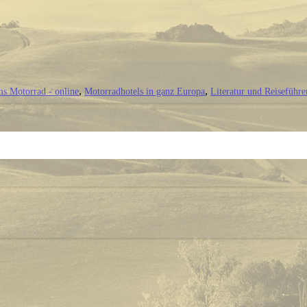
ms Motorrad - online
Motorradhotels in ganz Europa
Literatur und Reiseführe