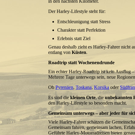
in den nächsten Kilometer.
Der Harley-Lifestyle steht für:
Entschleunigung statt Stress
Charakter statt Perfektion
Erlebnis statt Ziel
Genau deshalb zieht es Harley-Fahrer nicht 
entlang von
Küsten
.
Roadtrip statt Wochenendrunde
Ein echter Harley-Roadtrip ist kein Ausflug – 
Mehrere Tage unterwegs sein, neue Regionen
Ob
Pyrenäen
,
Toskana
,
Korsika
oder
Südfran
Es sind die
kleinen Orte
, die
unbekannten 
den Harley-Lifestyle so besonders macht.
Gemeinsam unterwegs – aber jeder für sic
Viele Harley-Fahrer schätzen die Gemeinsch
Gemeinsam fahren, gemeinsam lachen, Erfahr
Geführte Harley-Motorradreisen bieten genau