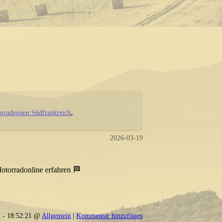
rradreisen Südfrankreich
2026-03-19
otorradonline erfahren 🏁
 - 18:52:21 @
Allgemein
|
Kommentar hinzufügen