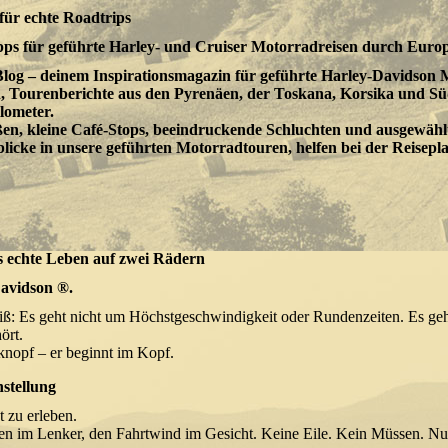
für echte Roadtrips
pps für geführte Harley- und Cruiser Motorradreisen durch Europ
 deinem Inspirationsmagazin für geführte Harley-Davidson M
en, Tourenberichte aus den Pyrenäen, der Toskana, Korsika und Sü
lometer.
n, kleine Café-Stops, beeindruckende Schluchten und ausgewählt
licke in unsere geführten Motorradtouren, helfen bei der Reiseplan
as echte Leben auf zwei Rädern
Davidson ®.
eiß: Es geht nicht um Höchstgeschwindigkeit oder Rundenzeiten. Es ge
ört.
tknopf – er beginnt im Kopf.
stellung
 zu erleben.
en im Lenker, den Fahrtwind im Gesicht. Keine Eile. Kein Müssen. Nur