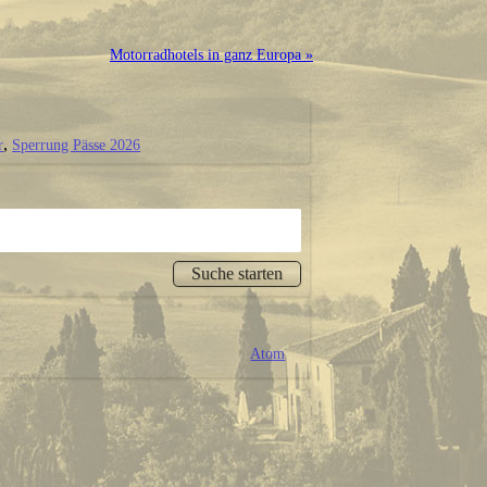
Motorradhotels in ganz Europa »
r
Sperrung Pässe 2026
Atom