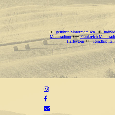
+++
geführte Motorradreisen
+++
indivi
Motorradtour
+++
Frankreich Motorrad
Harleytour
+++
Roadtrip Ita