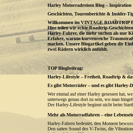
Harley Motorradreisen Blog – Inspiration 
Geschichten, Tourenberichte & Insider-Ti
Willkommen im VINTAGE ROADTRIP Blog –
Hier teilen wir echte Roadtrip-Geschicht
Harley-Fahrer, die mehr suchen als nur Ki
Erfahre, warum kurvenreiche Traumstraße
machen. Unsere Blogartikel geben dir Einb
zwei Rädern wirklich anfühlt.
TOP Blogbeitrag:
Harley-Lifestyle – Freiheit, Roadtrip & d
Es gibt Motorräder – und es gibt Harley-
Wer einmal auf einer Harley gesessen hat, w
unterwegs genau dort zu sein, wo man hingeh
Der Harley-Lifestyle beginnt nicht beim Star
Mehr als Motorradfahren – eine Lebensein
Harley-Fahren bedeutet, den Moment bewusst
Den satten Sound des V-Twins, die Vibration