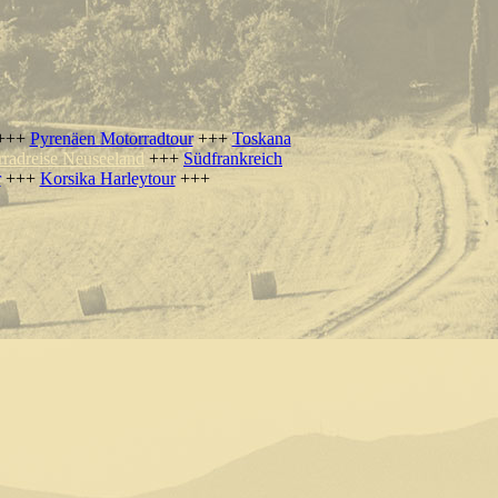
+++
Pyrenäen Motorradtour
+++
Toskana
radreise Neuseeland
+++
Südfrankreich
r
+++
Korsika Harleytour
+++