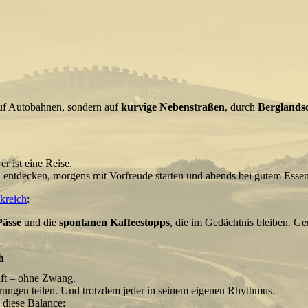
auf Autobahnen, sondern auf
kurvige Nebenstraßen
, durch
Berglands
er ist eine Reise.
 entdecken, morgens mit Vorfreude starten und abends bei gutem Es
kreich
:
Pässe
und die
spontanen Kaffeestopps
, die im Gedächtnis bleiben. Ge
h
aft – ohne Zwang.
ungen teilen. Und trotzdem jeder in seinem eigenen Rhythmus.
 diese Balance: