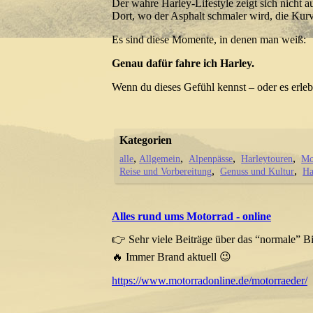
Der wahre Harley-Lifestyle zeigt sich nicht a
Dort, wo der Asphalt schmaler wird, die Kurv
Es sind diese Momente, in denen man weiß:
Genau dafür fahre ich Harley.
Wenn du dieses Gefühl kennst – oder es erlebe
Kategorien
alle
Allgemein
Alpenpässe
Harleytouren
Mo
Reise und Vorbereitung
Genuss und Kultur
Ha
Alles rund ums Motorrad - online
👉 Sehr viele Beiträge über das “normale” B
🔥 Immer Brand aktuell 😉
https://www.motorradonline.de/motorraeder/