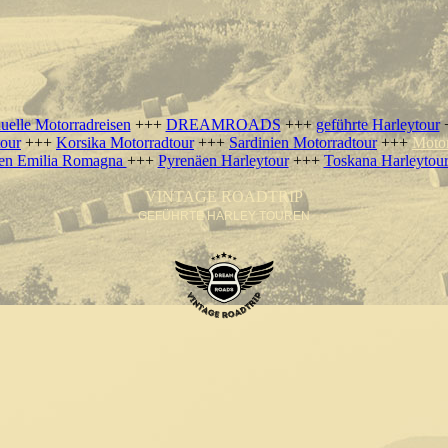
duelle Motorradreisen
+++
DREAMROADS
+++
geführte Harleytour
tour
+++
Korsika Motorradtour
+++
Sardinien Motorradtour
+++
Motor
lien Emilia Romagna
+++
Pyrenäen Harleytour
+++
Toskana Harleytou
VINTAGE ROADTRIP
GEFÜHRTE HARLEY TOUREN