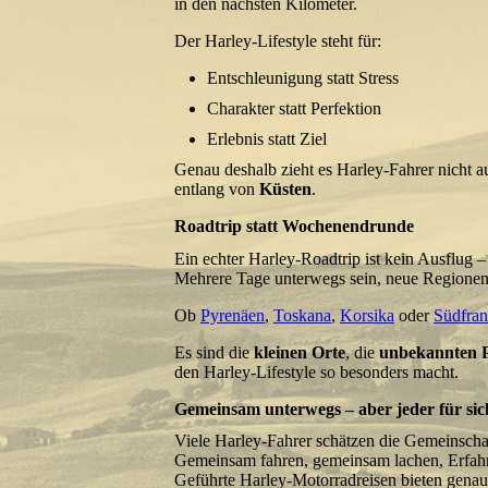
in den nächsten Kilometer.
Der Harley-Lifestyle steht für:
Entschleunigung statt Stress
Charakter statt Perfektion
Erlebnis statt Ziel
Genau deshalb zieht es Harley-Fahrer nicht 
entlang von
Küsten
.
Roadtrip statt Wochenendrunde
Ein echter Harley-Roadtrip ist kein Ausflug – 
Mehrere Tage unterwegs sein, neue Regionen
Ob
Pyrenäen
,
Toskana
,
Korsika
oder
Südfran
Es sind die
kleinen Orte
, die
unbekannten 
den Harley-Lifestyle so besonders macht.
Gemeinsam unterwegs – aber jeder für sic
Viele Harley-Fahrer schätzen die Gemeinsch
Gemeinsam fahren, gemeinsam lachen, Erfahr
Geführte Harley-Motorradreisen bieten genau