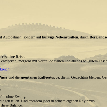
auf Autobahnen, sondern auf
kurvige Nebenstraßen
, durch
Berglands
er ist eine Reise.
 entdecken, morgens mit Vorfreude starten und abends bei gutem Es
kreich
:
Pässe
und die
spontanen Kaffeestopps
, die im Gedächtnis bleiben. Ge
h
aft – ohne Zwang.
ungen teilen. Und trotzdem jeder in seinem eigenen Rhythmus.
 diese Balance: