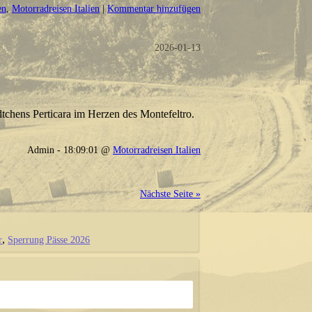
en
,
Motorradreisen Italien
|
Kommentar hinzufügen
2026-01-13
tchens Perticara im Herzen des Montefeltro.
Admin - 18:09:01 @
Motorradreisen Italien
Nächste Seite »
r
Sperrung Pässe 2026