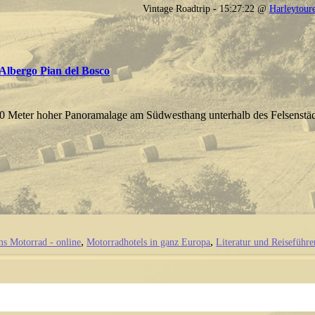
Vintage Roadtrip - 15:27:22 @
Harleytour
 Albergo Pian del Bosco
600 Meter hoher Panoramalage am Südwesthang unterhalb des Felsenstäd
ms Motorrad - online
Motorradhotels in ganz Europa
Literatur und Reiseführe