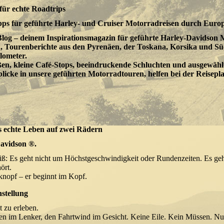
für echte Roadtrips
pps für geführte Harley- und Cruiser Motorradreisen durch Europ
 deinem Inspirationsmagazin für geführte Harley-Davidson M
en, Tourenberichte aus den Pyrenäen, der Toskana, Korsika und Sü
lometer.
n, kleine Café-Stops, beeindruckende Schluchten und ausgewählt
licke in unsere geführten Motorradtouren, helfen bei der Reiseplan
as echte Leben auf zwei Rädern
Davidson ®.
eiß: Es geht nicht um Höchstgeschwindigkeit oder Rundenzeiten. Es ge
ört.
tknopf – er beginnt im Kopf.
stellung
 zu erleben.
en im Lenker, den Fahrtwind im Gesicht. Keine Eile. Kein Müssen. Nur