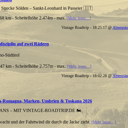
- Strecke Sölden – Sankt-Leonhard in Passeier 🇮🇹
68 km - Scheitelhöhe 2.474m - max.
[Mehr lesen…]
Vintage Roadtrip - 18:25:17 @
Alpenpäs
sziplin auf zwei Rädern
no-Südtirol
 47 km - Scheitelhöhe 2.757m - max.
[Mehr lesen…]
Vintage Roadtrip - 18:02:28 @
Alpenpäs
-Romagna, Marken, Umbrien & Toskana 2026
ANS – MIT VINTAGE-ROADTRIP.DE 🏍️
acht und der Fahrtwind dir durch die Jacke zieht.
[Mehr lesen…]