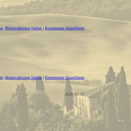
se
,
Motorradreisen Italien
|
Kommentar hinzufügen
se
,
Motorradreisen Italien
|
Kommentar hinzufügen
2026-02-13