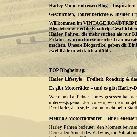
Harley Motorradreisen Blog – Inspiration 
Geschichten, Tourenberichte & Insider-Ti
Willkommen im VINTAGE ROADTRIP Blog –
Hier teilen wir echte Roadtrip-Geschicht
Harley-Fahrer, die mehr suchen als nur Ki
Erfahre, warum kurvenreiche Traumstraße
machen. Unsere Blogartikel geben dir Einb
zwei Rädern wirklich anfühlt.
TOP Blogbeitrag:
Harley-Lifestyle – Freiheit, Roadtrip & d
Es gibt Motorräder – und es gibt Harley-
Wer einmal auf einer Harley gesessen hat, w
unterwegs genau dort zu sein, wo man hingeh
Der Harley-Lifestyle beginnt nicht beim Star
Mehr als Motorradfahren – eine Lebensein
Harley-Fahren bedeutet, den Moment bewusst
Den satten Sound des V-Twins, die Vibration