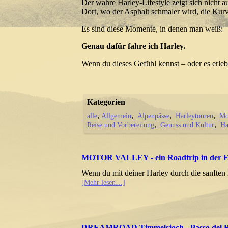
Der wahre Harley-Lifestyle zeigt sich nicht a
Dort, wo der Asphalt schmaler wird, die Kurv
Es sind diese Momente, in denen man weiß:
Genau dafür fahre ich Harley.
Wenn du dieses Gefühl kennst – oder es erlebe
Kategorien
alle
Allgemein
Alpenpässe
Harleytouren
Mo
Reise und Vorbereitung
Genuss und Kultur
Ha
MOTOR VALLEY - ein Roadtrip in der 
Wenn du mit deiner Harley durch die sanften 
[Mehr lesen…]
DREAMROAD Timmelsjoch - Passo del 