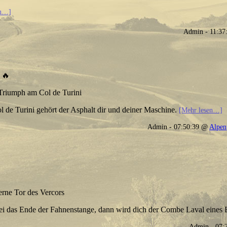
en…]
Admin - 11:3
 🔥
riumph am Col de Turini
 de Turini gehört der Asphalt dir und deiner Maschine.
[Mehr lesen…]
Admin - 07:50:39 @
Alpen
erne Tor des Vercors
ei das Ende der Fahnenstange, dann wird dich der Combe Laval eines 
Admin - 07: