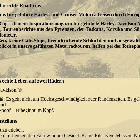
für echte Roadtrips
pps für geführte Harley- und Cruiser Motorradreisen durch Europ
 deinem Inspirationsmagazin für geführte Harley-Davidson M
en, Tourenberichte aus den Pyrenäen, der Toskana, Korsika und Sü
lometer.
n, kleine Café-Stops, beeindruckende Schluchten und ausgewählt
licke in unsere geführten Motorradtouren, helfen bei der Reiseplan
as echte Leben auf zwei Rädern
Davidson ®.
eiß: Es geht nicht um Höchstgeschwindigkeit oder Rundenzeiten. Es ge
ört.
tknopf – er beginnt im Kopf.
stellung
 zu erleben.
en im Lenker, den Fahrtwind im Gesicht. Keine Eile. Kein Müssen. Nur