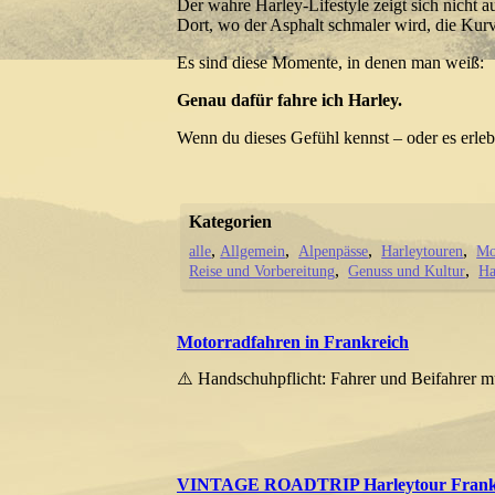
Der wahre Harley-Lifestyle zeigt sich nicht a
Dort, wo der Asphalt schmaler wird, die Kurv
Es sind diese Momente, in denen man weiß:
Genau dafür fahre ich Harley.
Wenn du dieses Gefühl kennst – oder es erlebe
Kategorien
alle
Allgemein
Alpenpässe
Harleytouren
Mo
Reise und Vorbereitung
Genuss und Kultur
Ha
Motorradfahren in Frankreich
⚠️ Handschuhpflicht: Fahrer und Beifahrer 
VINTAGE ROADTRIP Harleytour Frankr