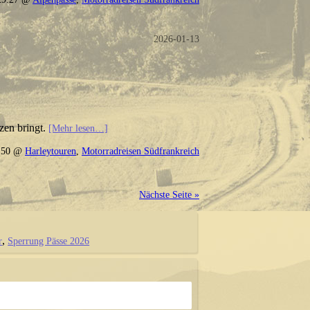
2026-01-13
zen bringt.
[Mehr lesen…]
2:50 @
Harleytouren
,
Motorradreisen Südfrankreich
Nächste Seite »
r
Sperrung Pässe 2026