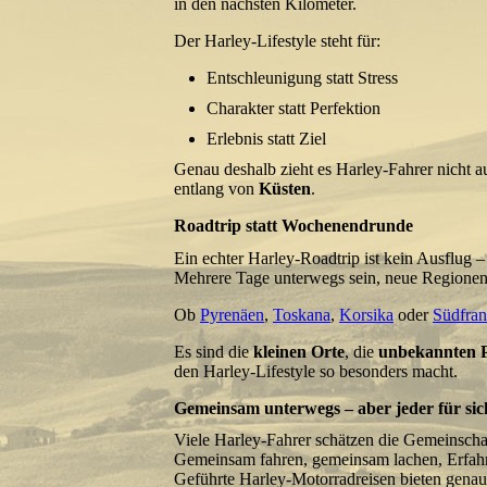
in den nächsten Kilometer.
Der Harley-Lifestyle steht für:
Entschleunigung statt Stress
Charakter statt Perfektion
Erlebnis statt Ziel
Genau deshalb zieht es Harley-Fahrer nicht 
entlang von
Küsten
.
Roadtrip statt Wochenendrunde
Ein echter Harley-Roadtrip ist kein Ausflug – 
Mehrere Tage unterwegs sein, neue Regionen
Ob
Pyrenäen
,
Toskana
,
Korsika
oder
Südfran
Es sind die
kleinen Orte
, die
unbekannten 
den Harley-Lifestyle so besonders macht.
Gemeinsam unterwegs – aber jeder für sic
Viele Harley-Fahrer schätzen die Gemeinsch
Gemeinsam fahren, gemeinsam lachen, Erfahr
Geführte Harley-Motorradreisen bieten genau