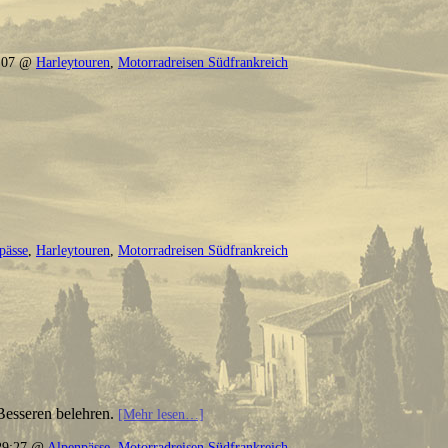
7:07 @
Harleytouren
,
Motorradreisen Südfrankreich
pässe
,
Harleytouren
,
Motorradreisen Südfrankreich
Besseren belehren.
[Mehr lesen…]
29:27 @
Alpenpässe
,
Motorradreisen Südfrankreich