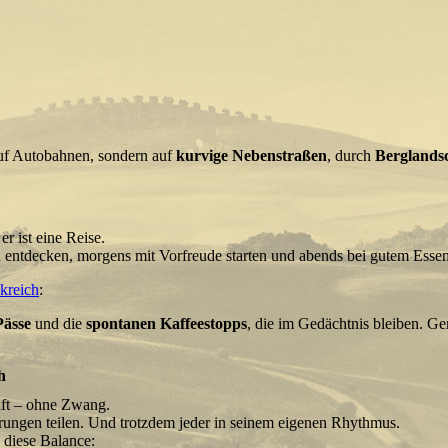
auf Autobahnen, sondern auf
kurvige Nebenstraßen
, durch
Berglands
er ist eine Reise.
 entdecken, morgens mit Vorfreude starten und abends bei gutem Es
kreich
:
Pässe
und die
spontanen Kaffeestopps
, die im Gedächtnis bleiben. Ge
h
aft – ohne Zwang.
ungen teilen. Und trotzdem jeder in seinem eigenen Rhythmus.
 diese Balance: