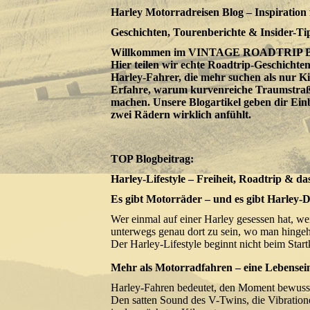
Harley Motorradreisen Blog – Inspiration 
Geschichten, Tourenberichte & Insider-Ti
Willkommen im VINTAGE ROADTRIP Blog –
Hier teilen wir echte Roadtrip-Geschicht
Harley-Fahrer, die mehr suchen als nur Ki
Erfahre, warum kurvenreiche Traumstraße
machen. Unsere Blogartikel geben dir Einb
zwei Rädern wirklich anfühlt.
TOP Blogbeitrag:
Harley-Lifestyle – Freiheit, Roadtrip & d
Es gibt Motorräder – und es gibt Harley-
Wer einmal auf einer Harley gesessen hat, w
unterwegs genau dort zu sein, wo man hingeh
Der Harley-Lifestyle beginnt nicht beim Star
Mehr als Motorradfahren – eine Lebensein
Harley-Fahren bedeutet, den Moment bewusst
Den satten Sound des V-Twins, die Vibration